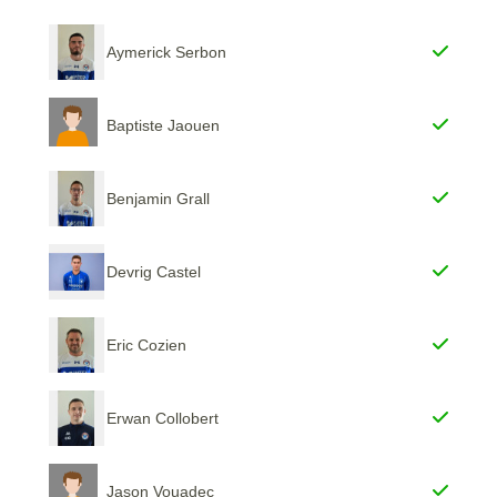
Aymerick Serbon
Baptiste Jaouen
Benjamin Grall
Devrig Castel
Eric Cozien
Erwan Collobert
Jason Vouadec