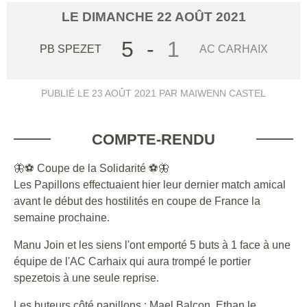
LE
DIMANCHE
22
AOÛT
2021
5
-
1
PB SPEZET
AC CARHAIX
PUBLIÉ LE
23 AOÛT 2021
PAR MAIWENN CASTEL
COMPTE-RENDU
🦋⚽️ Coupe de la Solidarité ⚽️🦋
Les Papillons effectuaient hier leur dernier match amical
avant le début des hostilités en coupe de France la
semaine prochaine.
Manu Join et les siens l'ont emporté 5 buts à 1 face à une
équipe de l'AC Carhaix qui aura trompé le portier
spezetois à une seule reprise.
Les buteurs côté papillons : Mael Balcon, Ethan le