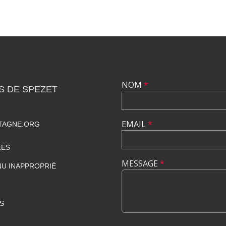
NOM
*
S DE SPEZET
EMAIL
*
TAGNE.ORG
LES
MESSAGE
*
U INAPPROPRIÉ
S