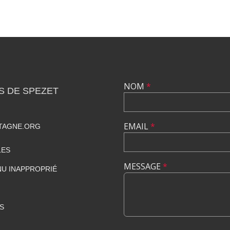
NOM
*
S DE SPEZET
EMAIL
*
TAGNE.ORG
LES
MESSAGE
*
U INAPPROPRIÉ
S