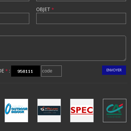
OBJET
*
DE
*
:
ENVOYER