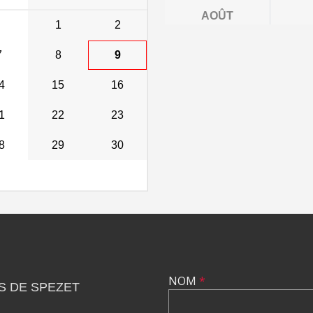
AOÛT
1
2
7
8
9
4
15
16
1
22
23
8
29
30
NOM
*
S DE SPEZET