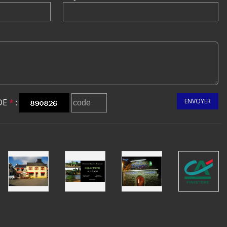
DE
*
:
ENVOYER