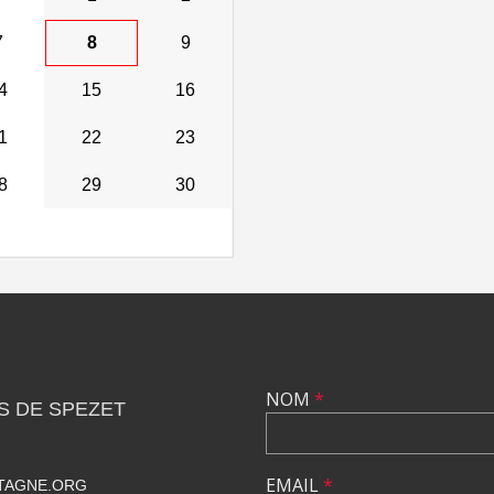
7
8
9
4
15
16
1
22
23
8
29
30
NOM
*
S DE SPEZET
EMAIL
*
TAGNE.ORG