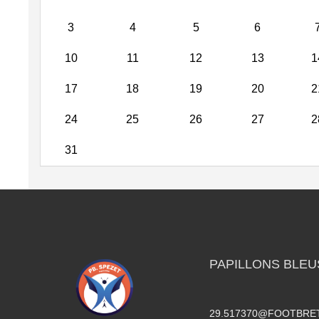
3
4
5
6
10
11
12
13
1
17
18
19
20
2
24
25
26
27
2
31
PAPILLONS BLEU
29.517370@FOOTBRE